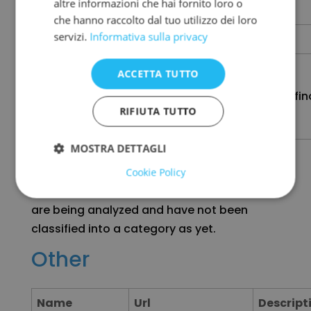
Google Analytics
altre informazioni che hai fornito loro o
che hanno raccolto dal tuo utilizzo dei loro
servizi.
Informativa sulla privacy
Name
Url
ACCETTA TUTTO
_gat_gtag_UA_190130144_1
.autoservizidelfino
RIFIUTA TUTTO
MOSTRA DETTAGLI
Other
Cookie Policy
Other uncategorized cookies are those that
are being analyzed and have not been
classified into a category as yet.
Other
Name
Url
Descript