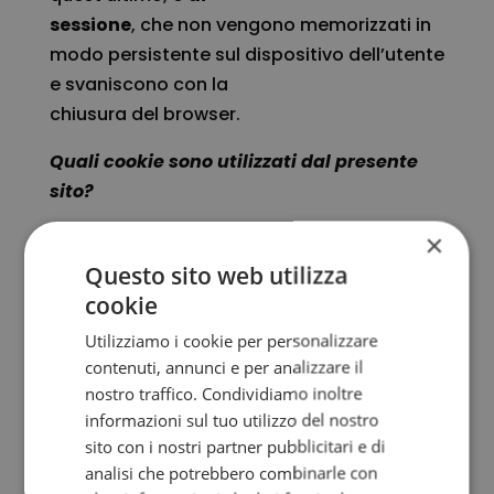
sessione
, che non vengono memorizzati in
modo persistente sul dispositivo dell’utente
e svaniscono con la
chiusura del browser.
Quali cookie sono utilizzati dal presente
sito?
Analytics
×
Questo sito web utilizza
Analytical cookies are used to understand
cookie
how visitors interact with the website.
Utilizziamo i cookie per personalizzare
These cookies help provide information on
contenuti, annunci e per analizzare il
metrics the number of visitors, bounce rate,
nostro traffico. Condividiamo inoltre
traffic source, etc.
informazioni sul tuo utilizzo del nostro
Google Analytics
sito con i nostri partner pubblicitari e di
analisi che potrebbero combinarle con