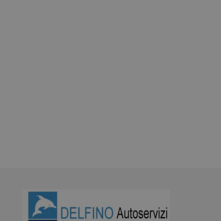
richiesto (potenzialmente esponendoLa a
responsabilità per inadempimento contrattuale) e,
comunque, di evadere la Sua richiesta. All’interno della
nostra struttura potrà venire a conoscenza dei dati
solo il personale incaricato di effettuare operazioni di
trattamento dei dati stessi, sempre per le citate
finalità. Le ricordiamo inoltre che, facendone apposita
richiesta al titolare del trattamento, potrà esercitare
tutti i diritti previsti dagli articoli da 15 a 22 del
predetto Regolamento UE, che Le consentono, in
particolare, la facoltà di chiedere l’accesso ai dati
personali e di estrarne copia (art. 15 GDPR), la rettifica
(art. 16 GDPR) e la cancellazione degli stessi (art. 17
GDPR), la limitazione del trattamento che La riguardi
(art. 18 GDPR), la portabilità dei dati (art. 20 GDPR, ove
ne ricorrano i presupposti) e di opporsi al trattamento