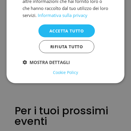
altre informazioni che hai fornito loro o
città storiche: Venezia, Vicenza, Jesolo,
che hanno raccolto dal tuo utilizzo dei loro
Cortina, Padova, Treviso, Verona…
servizi.
Informativa sulla privacy
Vuoi vivere una giornata di shopping con
ACCETTA TUTTO
le amiche?… noi ci siamo!
RIFIUTA TUTTO
Maggiori informazioni
MOSTRA DETTAGLI
Cookie Policy
Per i tuoi prossimi
eventi