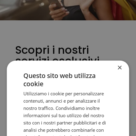
Scopri i nostri
servizi esclusivi
×
Questo sito web utilizza
Autoservizi Delfino rende più semplici i
cookie
vostri spostamenti offrendo un servizio di
noleggio con conducente con personale
Utilizziamo i cookie per personalizzare
contenuti, annunci e per analizzare il
professionale e discreto che vi
nostro traffico. Condividiamo inoltre
accompagnerà per le vie dello shopping
informazioni sul tuo utilizzo del nostro
della Provincia di Venezia; Noventa Outlet
sito con i nostri partner pubblicitari e di
Village, Centri Commerciali oppure
analisi che potrebbero combinarle con
direttamente nel cuore del centro delle