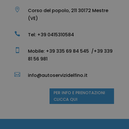

Corso del popolo, 211 30172 Mestre
(VE)

Tel: +39 0415310584

Mobile:
+39 335 69 84 545 /
+39 339
81 56 981

info@autoservizidelfino.it
PER INFO E PRENOTAZIONI
CLICCA QUI