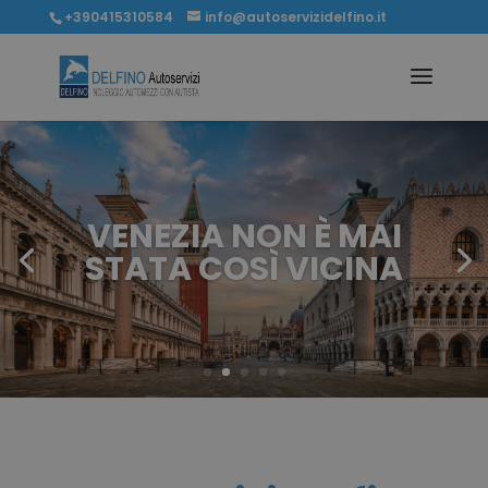
+390415310584
info@autoservizidelfino.it
VENEZIA NON È MAI
STATA COSÌ VICINA